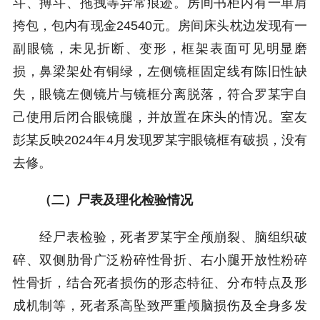
斗、搏斗、拖拽等异常痕迹。房间书柜内有一单肩
挎包，包内有现金24540元。房间床头枕边发现有一
副眼镜，未见折断、变形，框架表面可见明显磨
损，鼻梁架处有铜绿，左侧镜框固定线有陈旧性缺
失，眼镜左侧镜片与镜框分离脱落，符合罗某宇自
己使用后闭合眼镜腿，并放置在床头的情况。室友
彭某反映2024年4月发现罗某宇眼镜框有破损，没有
去修。
（二）尸表及理化检验情况
经尸表检验，死者罗某宇全颅崩裂、脑组织破
碎、双侧肋骨广泛粉碎性骨折、右小腿开放性粉碎
性骨折，结合死者损伤的形态特征、分布特点及形
成机制等，死者系高坠致严重颅脑损伤及全身多发