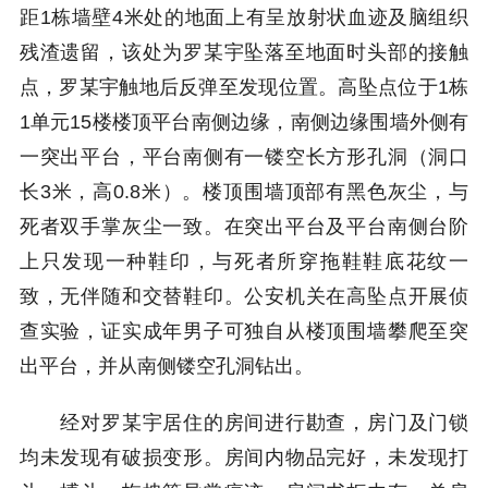
距1栋墙壁4米处的地面上有呈放射状血迹及脑组织
残渣遗留，该处为罗某宇坠落至地面时头部的接触
点，罗某宇触地后反弹至发现位置。高坠点位于1栋
1单元15楼楼顶平台南侧边缘，南侧边缘围墙外侧有
一突出平台，平台南侧有一镂空长方形孔洞（洞口
长3米，高0.8米）。楼顶围墙顶部有黑色灰尘，与
死者双手掌灰尘一致。在突出平台及平台南侧台阶
上只发现一种鞋印，与死者所穿拖鞋鞋底花纹一
致，无伴随和交替鞋印。公安机关在高坠点开展侦
查实验，证实成年男子可独自从楼顶围墙攀爬至突
出平台，并从南侧镂空孔洞钻出。
经对罗某宇居住的房间进行勘查，房门及门锁
均未发现有破损变形。房间内物品完好，未发现打