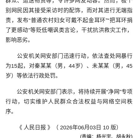
群众、运送物资等，令许多网友动容。然而，极个
别网民因其接受采访时的配饰，而对其进行无端指
责，发布“普通农村妇女可戴不起金耳环”“把耳环捐
了更感动”等贬低嘲讽类言论，干扰抗洪救灾工作，
影响恶劣。
公安机关网安部门迅速行动，依法查处网暴行
为15起，对秦某某（男，44岁）、未某某（男，45
岁）等依法行政处罚。
公安机关网安部门表示，将持续开展“净网”专项
行动，切实维护人民群众合法权益与网络空间秩
序。
《 人民日报 》（ 2026年06月03日 10 版）
(责编：杨光宇、胡永秋)