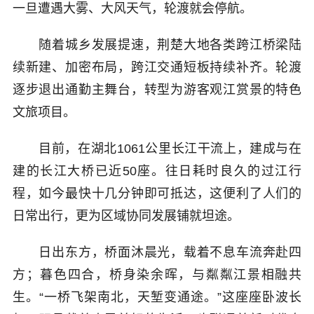
一旦遭遇大雾、大风天气，轮渡就会停航。
随着城乡发展提速，荆楚大地各类跨江桥梁陆
续新建、加密布局，跨江交通短板持续补齐。轮渡
逐步退出通勤主舞台，转型为游客观江赏景的特色
文旅项目。
目前，在湖北1061公里长江干流上，建成与在
建的长江大桥已近50座。往日耗时良久的过江行
程，如今最快十几分钟即可抵达，这便利了人们的
日常出行，更为区域协同发展铺就坦途。
日出东方，桥面沐晨光，载着不息车流奔赴四
方；暮色四合，桥身染余晖，与粼粼江景相融共
生。“一桥飞架南北，天堑变通途。”这座座卧波长