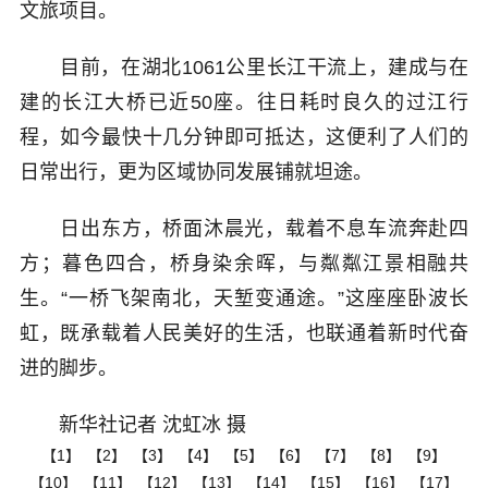
文旅项目。
目前，在湖北1061公里长江干流上，建成与在
建的长江大桥已近50座。往日耗时良久的过江行
程，如今最快十几分钟即可抵达，这便利了人们的
日常出行，更为区域协同发展铺就坦途。
日出东方，桥面沐晨光，载着不息车流奔赴四
方；暮色四合，桥身染余晖，与粼粼江景相融共
生。“一桥飞架南北，天堑变通途。”这座座卧波长
虹，既承载着人民美好的生活，也联通着新时代奋
进的脚步。
新华社记者 沈虹冰 摄
【1】
【2】
【3】
【4】
【5】
【6】
【7】
【8】
【9】
【10】
【11】
【12】
【13】
【14】
【15】
【16】
【17】